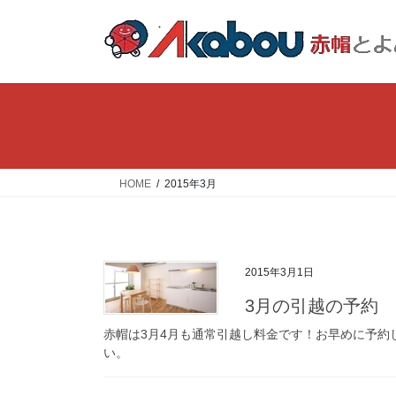
コ
ナ
ン
ビ
テ
ゲ
ン
ー
ツ
シ
へ
ョ
ス
ン
キ
に
ッ
移
HOME
2015年3月
プ
動
2015年3月1日
3月の引越の予約
赤帽は3月4月も通常引越し料金です！お早めに予約
い。